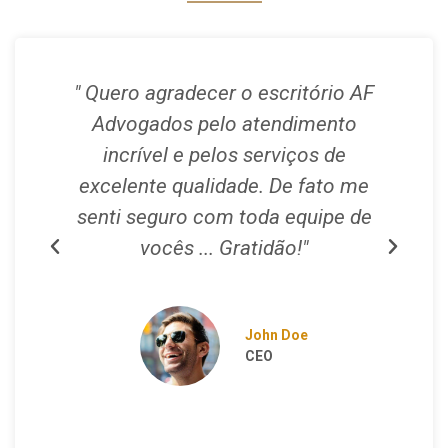
" Quero agradecer o escritório AF
Advogados pelo atendimento
a
incrível e pelos serviços de
excelente qualidade. De fato me
senti seguro com toda equipe de
vocês ... Gratidão!"
P
N
r
e
e
x
v
t
John Doe
i
CEO
o
u
s